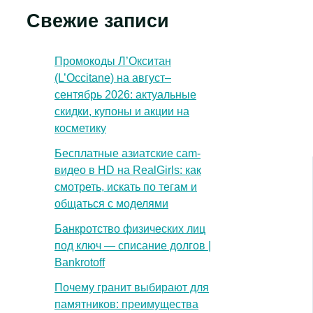
Свежие записи
Промокоды Л’Окситан
(L’Occitane) на август–
сентябрь 2026: актуальные
скидки, купоны и акции на
косметику
Бесплатные азиатские cam-
видео в HD на RealGirls: как
смотреть, искать по тегам и
общаться с моделями
Банкротство физических лиц
под ключ — списание долгов |
Bankrotoff
Почему гранит выбирают для
памятников: преимущества