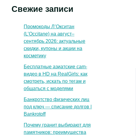
Свежие записи
Промокоды Л’Окситан
(L’Occitane) на август–
сентябрь 2026: актуальные
скидки, купоны и акции на
косметику
Бесплатные азиатские cam-
видео в HD на RealGirls: как
смотреть, искать по тегам и
общаться с моделями
Банкротство физических лиц
под ключ — списание долгов |
Bankrotoff
Почему гранит выбирают для
памятников: преимущества