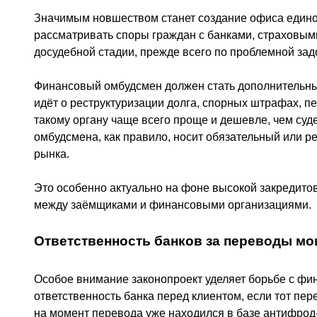
Значимым новшеством станет создание офиса едино
рассматривать споры граждан с банками, страховы
досудебной стадии, прежде всего по проблемной за
Финансовый омбудсмен должен стать дополнительны
идёт о реструктуризации долга, спорных штрафах, п
такому органу чаще всего проще и дешевле, чем суд
омбудсмена, как правило, носит обязательный или р
рынка.
Это особенно актуально на фоне высокой закредито
между заёмщиками и финансовыми организациями.
Ответственность банков за переводы м
Особое внимание законопроект уделяет борьбе с ф
ответственность банка перед клиентом, если тот пер
на момент перевода уже находился в базе антифрод