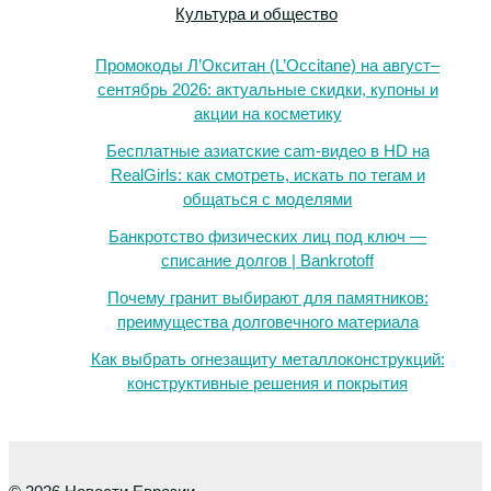
Культура и общество
Промокоды Л’Окситан (L’Occitane) на август–
сентябрь 2026: актуальные скидки, купоны и
акции на косметику
Бесплатные азиатские cam-видео в HD на
RealGirls: как смотреть, искать по тегам и
общаться с моделями
Банкротство физических лиц под ключ —
списание долгов | Bankrotoff
Почему гранит выбирают для памятников:
преимущества долговечного материала
Как выбрать огнезащиту металлоконструкций:
конструктивные решения и покрытия