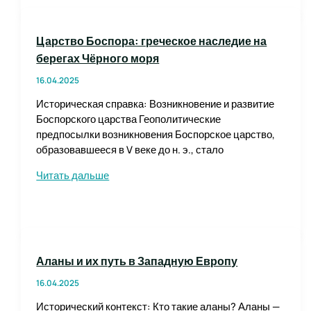
в
этногенезе
Царство Боспора: греческое наследие на
народов
берегах Чёрного моря
Кавказа
16.04.2025
Историческая справка: Возникновение и развитие
Боспорского царства Геополитические
предпосылки возникновения Боспорское царство,
образовавшееся в V веке до н. э., стало
Царство
Читать дальше
Боспора:
греческое
наследие
на
берегах
Аланы и их путь в Западную Европу
Чёрного
моря
16.04.2025
Исторический контекст: Кто такие аланы? Аланы —