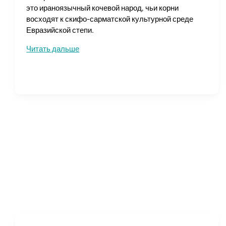
это ираноязычный кочевой народ, чьи корни
восходят к скифо-сарматской культурной среде
Евразийской степи.
Аланы
Читать дальше
и
их
путь
в
Западную
Европу