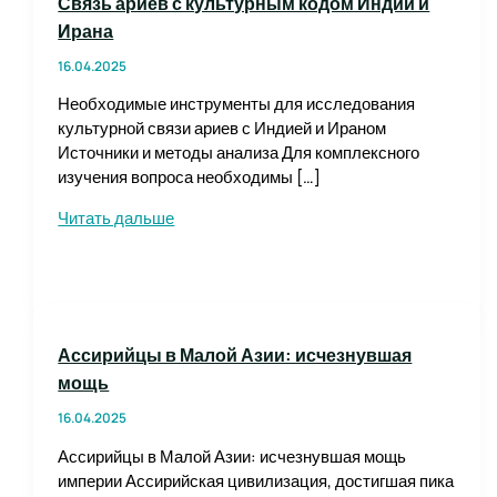
Связь ариев с культурным кодом Индии и
Ирана
16.04.2025
Необходимые инструменты для исследования
культурной связи ариев с Индией и Ираном
Источники и методы анализа Для комплексного
изучения вопроса необходимы […]
Связь
Читать дальше
ариев
с
культурным
кодом
Индии
Ассирийцы в Малой Азии: исчезнувшая
и
мощь
Ирана
16.04.2025
Ассирийцы в Малой Азии: исчезнувшая мощь
империи Ассирийская цивилизация, достигшая пика