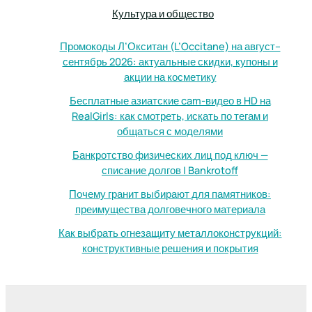
Культура и общество
Промокоды Л’Окситан (L’Occitane) на август–
сентябрь 2026: актуальные скидки, купоны и
акции на косметику
Бесплатные азиатские cam-видео в HD на
RealGirls: как смотреть, искать по тегам и
общаться с моделями
Банкротство физических лиц под ключ —
списание долгов | Bankrotoff
Почему гранит выбирают для памятников:
преимущества долговечного материала
Как выбрать огнезащиту металлоконструкций:
конструктивные решения и покрытия