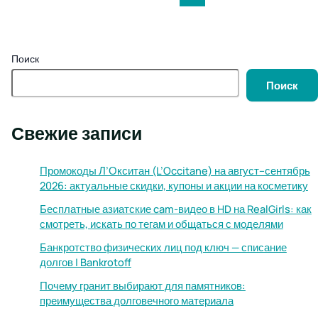
Поиск
Поиск
Свежие записи
Промокоды Л’Окситан (L’Occitane) на август–сентябрь
2026: актуальные скидки, купоны и акции на косметику
Бесплатные азиатские cam-видео в HD на RealGirls: как
смотреть, искать по тегам и общаться с моделями
Банкротство физических лиц под ключ — списание
долгов | Bankrotoff
Почему гранит выбирают для памятников:
преимущества долговечного материала