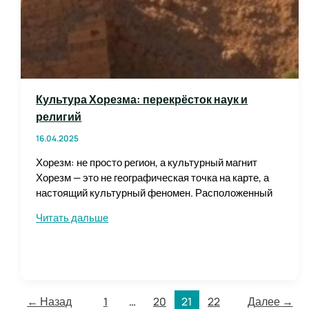
Культура Хорезма: перекрёсток наук и
религий
16.04.2025
Хорезм: не просто регион, а культурный магнит
Хорезм — это не географическая точка на карте, а
настоящий культурный феномен. Расположенный
Культура
Читать дальше
Хорезма:
перекрёсток
наук
и
религий
←
Назад
1
…
20
21
22
Далее
→