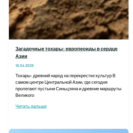
Загадочные тохары: европеоиды в сердце
Азии
16.04.2025
Тохары: древний народ на перекрестке культур В
самом центре Центральной Азии, где сегодня
пролегают пустыни Синьцзяна и древние маршруты
Великого
Загадочные
Читать дальше
тохары:
европеоиды
в
сердце