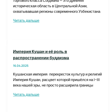
торгового класса Согдиана — это древняя
историческая область в Центральной Азии,
охватывавшая регионы современного Узбекистана
Согдийские
Читать дальше
купцы
и
Великий
шёлковый
путь
Империя Кушан и её роль в
распространении буддизма
16.04.2025
Кушанская империя: перекресток культур и религий
Империя Кушан, расцвет которой пришёлся на I–III
века нашей эры, не просто расширила границы
Империя
Читать дальше
Кушан
и
её