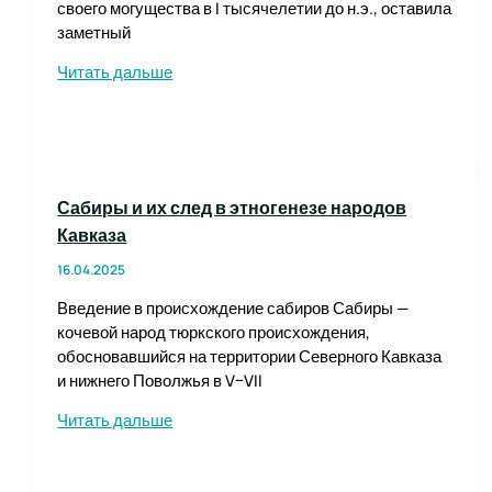
своего могущества в I тысячелетии до н.э., оставила
заметный
Ассирийцы
Читать дальше
в
Малой
Азии:
исчезнувшая
мощь
Сабиры и их след в этногенезе народов
Кавказа
16.04.2025
Введение в происхождение сабиров Сабиры —
кочевой народ тюркского происхождения,
обосновавшийся на территории Северного Кавказа
и нижнего Поволжья в V–VII
Сабиры
Читать дальше
и
их
след