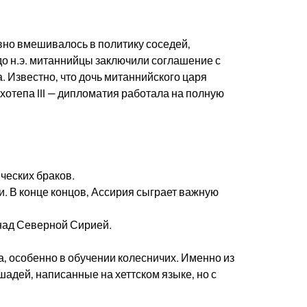
вно вмешивалось в политику соседей,
до н.э. митаннийцы заключили соглашение с
. Известно, что дочь митаннийского царя
отепа III — дипломатия работала на полную
ческих браков.
. В конце концов, Ассирия сыграет важную
 над Северной Сирией.
а, особенно в обучении колесничих. Именно из
адей, написанные на хеттском языке, но с