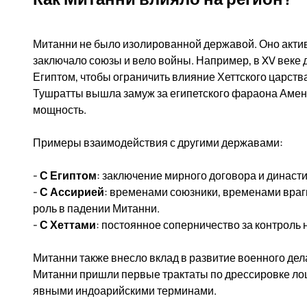
Митанни не было изолированной державой. Оно акти
заключало союзы и вело войны. Например, в XV веке 
Египтом, чтобы ограничить влияние Хеттского царства
Тушратты вышла замуж за египетского фараона Аменх
мощность.
Примеры взаимодействия с другими державами:
-
С Египтом
: заключение мирного договора и династи
-
С Ассирией
: временами союзники, временами враги
роль в падении Митанни.
-
С Хеттами
: постоянное соперничество за контроль
Митанни также внесло вклад в развитие военного дел
Митанни пришли первые трактаты по дрессировке лош
явными индоарийскими терминами.