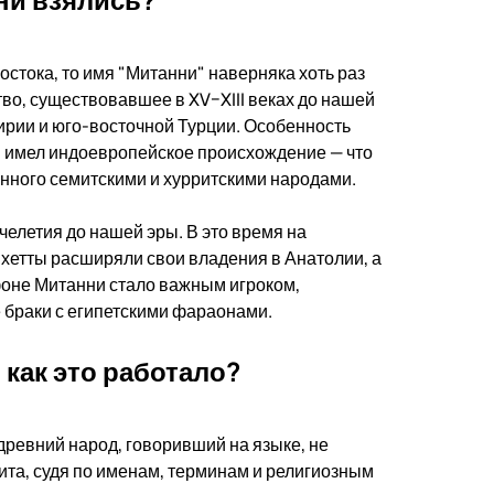
стока, то имя "Митанни" наверняка хоть раз
во, существовавшее в XV–XIII веках до нашей
ирии и юго-восточной Турции. Особенность
му, имел индоевропейское происхождение — что
нного семитскими и хурритскими народами.
елетия до нашей эры. В это время на
 хетты расширяли свои владения в Анатолии, а
фоне Митанни стало важным игроком,
 браки с египетскими фараонами.
как это работало?
ревний народ, говоривший на языке, не
та, судя по именам, терминам и религиозным