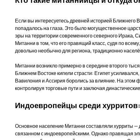
Если вы интересуетесь древней историей Ближнего Во
попадалось на глаза. Это было могущественное царст
эры на территории современного северного Ирака, С
Митанни в том, что его правящий класс, судя по все
довольно необычно для региона, традиционно населё
Митанни возникло примерно в середине второго тысяч
Ближнем Востоке кипели страсти: Египет усиливался,
Вавилония и Ассирия боролись за влияние. На этом 
контролируя торговые пути и заключая династические
Индоевропейцы среди хурритов: 
Основное население Митанни составляли хурриты — д
связанном с индоевропейскими. Однако правящая эли