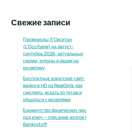
Свежие записи
Промокоды Л’Окситан
(L’Occitane) на август–
сентябрь 2026: актуальные
скидки, купоны и акции на
косметику
Бесплатные азиатские cam-
видео в HD на RealGirls: как
смотреть, искать по тегам и
общаться с моделями
Банкротство физических лиц
под ключ — списание долгов |
Bankrotoff