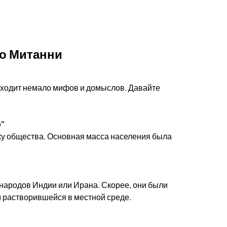
о Митанни
и ходит немало мифов и домыслов. Давайте
о"
ку общества. Основная масса населения была
 народов Индии или Ирана. Скорее, они были
м растворившейся в местной среде.