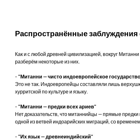
Распространённые заблуждения 
Как и с любой древней цивилизацией, вокруг Митанн
разберём некоторые из них.
-
"Митанни — чисто индоевропейское государств
Это не так. Индоевропейцы составляли лишь верхуш
хурритской по культуре и языку.
-
"Митанни — предки всех ариев"
Нет доказательств, что митаннийцы — прямые предки
одной из ветвей индоарийских миграций, со времене
-
"Их язык — древнеиндийский"