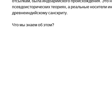
отсылкам, была индоарийского происхождения. Это не 
псевдоисторических теориях, а реальные носители и
древнеиндийскому санскриту.
Что мы знаем об этом?