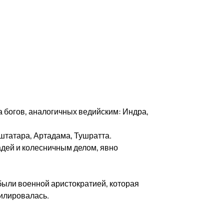
а богов, аналогичных ведийским: Индра,
штатара, Артадама, Тушратта.
дей и колесничным делом, явно
 были военной аристократией, которая
милировалась.