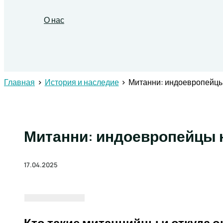
О нас
Поиск
Главная
История и наследие
Митанни: индоевропейцы
Митанни: индоевропейцы 
17.04.2025
Кто такие митаннийцы и откуда о