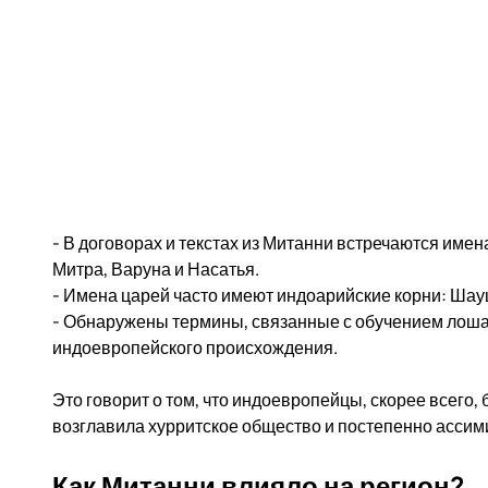
- В договорах и текстах из Митанни встречаются имен
Митра, Варуна и Насатья.
- Имена царей часто имеют индоарийские корни: Шау
- Обнаружены термины, связанные с обучением лоша
индоевропейского происхождения.
Это говорит о том, что индоевропейцы, скорее всего,
возглавила хурритское общество и постепенно асси
Как Митанни влияло на регион?