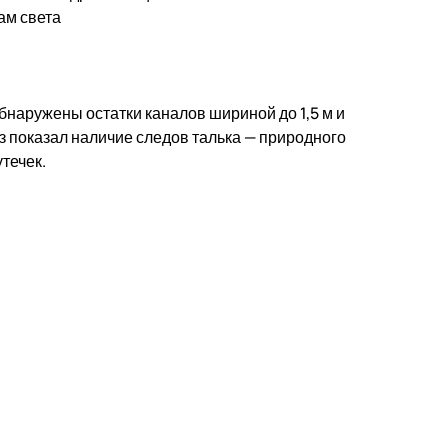
ам света
обнаружены остатки каналов шириной до 1,5 м и
з показал наличие следов талька — природного
течек.