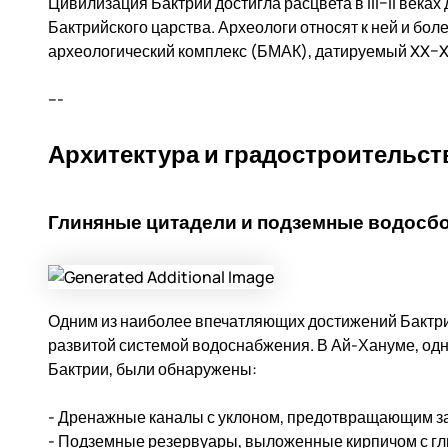
Цивилизация Бактрии достигла расцвета в III–II веках 
Бактрийского царства. Археологи относят к ней и бо
археологический комплекс (БМАК), датируемый XX–XVI
---
Архитектура и градостроительс
Глиняные цитадели и подземные водосб
Одним из наиболее впечатляющих достижений Бактри
развитой системой водоснабжения. В Ай-Хануме, одн
Бактрии, были обнаружены:
- Дренажные каналы с уклоном, предотвращающим з
- Подземные резервуары, выложенные кирпичом с г