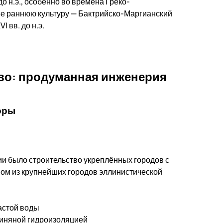
до н.э., особенно во времена Греко-
лее раннюю культуру — Бактрийско-Маргианский
 вв. до н.э.
тво: продуманная инженерия
оры
и было строительство укреплённых городов с
ом из крупнейших городов эллинистической
астой воды
линяной гидроизоляцией