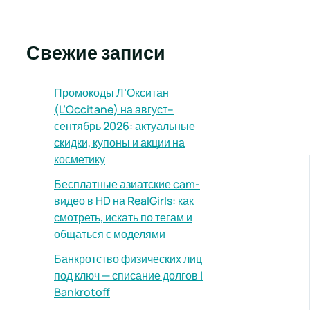
Свежие записи
Промокоды Л’Окситан
(L’Occitane) на август–
сентябрь 2026: актуальные
скидки, купоны и акции на
косметику
Бесплатные азиатские cam-
видео в HD на RealGirls: как
смотреть, искать по тегам и
общаться с моделями
Банкротство физических лиц
под ключ — списание долгов |
Bankrotoff