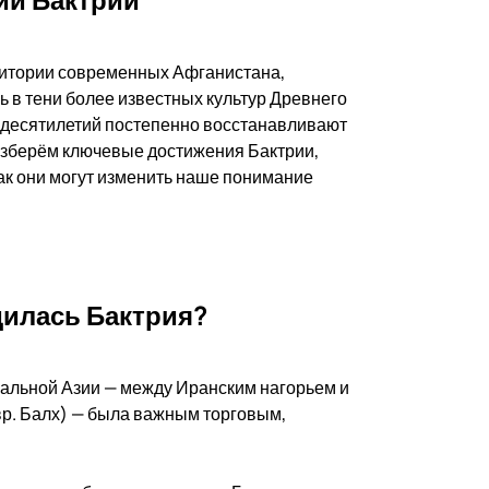
ритории современных Афганистана,
ь в тени более известных культур Древнего
 десятилетий постепенно восстанавливают
разберём ключевые достижения Бактрии,
ак они могут изменить наше понимание
дилась Бактрия?
ральной Азии — между Иранским нагорьем и
вр. Балх) — была важным торговым,