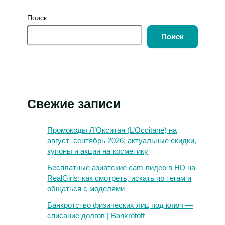
Поиск
Поиск
Свежие записи
Промокоды Л’Окситан (L’Occitane) на
август–сентябрь 2026: актуальные скидки,
купоны и акции на косметику
Бесплатные азиатские cam-видео в HD на
RealGirls: как смотреть, искать по тегам и
общаться с моделями
Банкротство физических лиц под ключ —
списание долгов | Bankrotoff