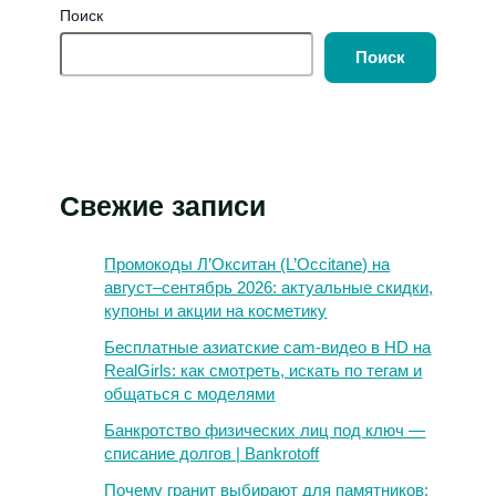
Поиск
Поиск
Свежие записи
Промокоды Л’Окситан (L’Occitane) на
август–сентябрь 2026: актуальные скидки,
купоны и акции на косметику
Бесплатные азиатские cam-видео в HD на
RealGirls: как смотреть, искать по тегам и
общаться с моделями
Банкротство физических лиц под ключ —
списание долгов | Bankrotoff
Почему гранит выбирают для памятников: