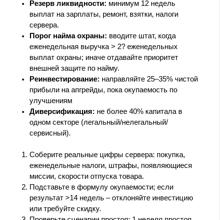
Резерв ликвидности:
минимум 12 недель
выплат на зарплаты, ремонт, взятки, налоги
сервера.
Порог найма охраны:
вводите штат, когда
еженедельная выручка > 2? еженедельных
выплат охраны; иначе отдавайте приоритет
внешней защите по найму.
Реинвестирование:
направляйте 25–35% чистой
прибыли на апгрейды, пока окупаемость по
улучшениям
Диверсификация:
не более 40% капитала в
одном секторе (легальный/нелегальный/
сервисный).
Соберите реальные цифры сервера: покупка,
еженедельные налоги, штрафы, появляющиеся
миссии, скорости отпуска товара.
Подставьте в формулу окупаемости; если
результат >14 недель – отклоняйте инвестицию
или требуйте скидку.
Проверьте сценарии простоя: 1 неделя простоя