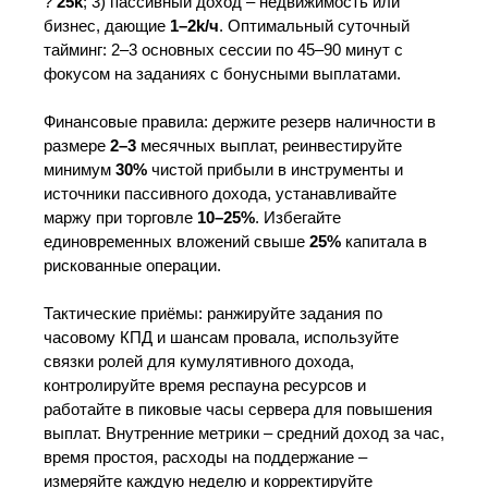
?
25k
; 3) пассивный доход – недвижимость или
бизнес, дающие
1–2k/ч
. Оптимальный суточный
тайминг: 2–3 основных сессии по 45–90 минут с
фокусом на заданиях с бонусными выплатами.
Финансовые правила: держите резерв наличности в
размере
2–3
месячных выплат, реинвестируйте
минимум
30%
чистой прибыли в инструменты и
источники пассивного дохода, устанавливайте
маржу при торговле
10–25%
. Избегайте
единовременных вложений свыше
25%
капитала в
рискованные операции.
Тактические приёмы: ранжируйте задания по
часовому КПД и шансам провала, используйте
связки ролей для кумулятивного дохода,
контролируйте время респауна ресурсов и
работайте в пиковые часы сервера для повышения
выплат. Внутренние метрики – средний доход за час,
время простоя, расходы на поддержание –
измеряйте каждую неделю и корректируйте