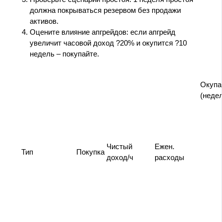
должна покрываться резервом без продажи
активов.
Оцените влияние апгрейдов: если апгрейд
увеличит часовой доход ?20% и окупится ?10
недель – покупайте.
Окупа
(неде
Чистый
Ежен.
Тип
Покупка
доход/ч
расходы