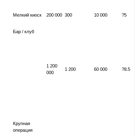
Мелкий киоск
200 000
300
10 000
?5
Бар / клуб
1 200
1 200
60 000
?8.5
000
Крупная
операция