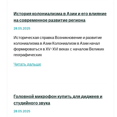
на
основе
История колониализма в Азии и его влияние
перовскитов:
на современное развитие региона
новые
технологии
28.05.2025
и
Историческая справка Возникновение и развитие
перспективы
колониализма в Азии Колониализм в Азии начал
формироваться в XV–XVI веках с началом Великих
географических
История
Читать дальше
колониализма
в
Азии
и
его
Головной микрофон купить для диджеев и
влияние
студийного звука
на
современное
28.05.2025
развитие