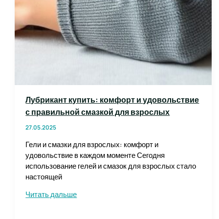
Лубрикант купить: комфорт и удовольствие
с правильной смазкой для взрослых
27.05.2025
Гели и смазки для взрослых: комфорт и
удовольствие в каждом моменте Сегодня
использование гелей и смазок для взрослых стало
настоящей
Лубрикант
Читать дальше
купить:
комфорт