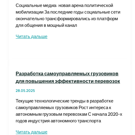
Социальные медиа: новая арена политической
мобилизации За последние годы социальные сети
окончательно трансформировались из платформ
для общения в мощный канал
Социальные
Читать дальше
медиа
в
политической
мобилизации:
влияние
Разработка самоуправляемых грузовиков
сетей
для повышения эффективности перевозок
на
активизм
28.05.2025
и
Текущие технологические тренды в разработке
протесты
самоуправляемых грузовиков Рост интереса к
автономным грузовым перевозкам С начала 2020-х
годов индустрия автономного транспорта
Разработка
Читать дальше