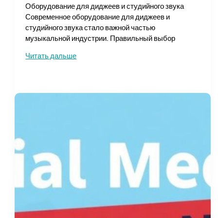
Оборудование для диджеев и студийного звука
региона
Современное оборудование для диджеев и
студийного звука стало важной частью
музыкальной индустрии. Правильный выбор
Головной
Читать дальше
микрофон
купить
для
диджеев
и
студийного
звука