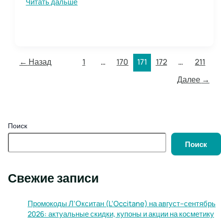
Редкие
Читать дальше
исторические
рукописи:
современные
находки
и
←
Назад
1
…
170
171
172
…
211
технологии
оцифровки
Далее
→
Поиск
Поиск
Свежие записи
Промокоды Л’Окситан (L’Occitane) на август–сентябрь
2026: актуальные скидки, купоны и акции на косметику