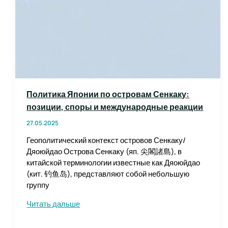
Политика Японии по островам Сенкаку:
позиции, споры и международные реакции
27.05.2025
Геополитический контекст островов Сенкаку/
Дяоюйдао Острова Сенкаку (яп. 尖閣諸島), в
китайской терминологии известные как Дяоюйдао
(кит. 钓鱼岛), представляют собой небольшую
группу
Политика
Читать дальше
Японии
по