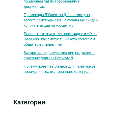
пошаговый гид по требованиям и
документам
Промокоды Л’Окситан (L’Occitane) на
август–сентябрь 2026: актуальные скидки,
купоны и акции на косметику
Бесплатные азиатские cam-видео в HD на
RealGirls: как смотреть, искать по тегам и
общаться с моделями
Банкротство физических лиц под ключ —
списание долгов | Bankrotoff
Почему гранит выбирают для памятников:
преимущества долговечного материала
Категории