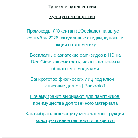
Туризм и путешествия
Культура и общество
Промокоды Л’Окситан (L’Occitane) на август–
сентябрь 2026: актуальные скидки, купоны и
акции на косметику
Бесплатные азиатские cam-видео в HD на
RealGirls: как смотреть, искать по тегам и
общаться с моделями
Банкротство физических лиц под ключ —
списание долгов | Bankrotoff
Почему гранит выбирают для памятников:
преимущества долговечного материала
Как выбрать огнезащиту металлоконструкций:
конструктивные решения и покрытия