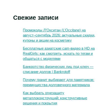
Свежие записи
Промокоды Л’Окситан (L’Occitane) на
август–сентябрь 2026: актуальные скидки,
купоны и акции на косметику
Бесплатные азиатские cam-видео в HD на
RealGirls: как смотреть, искать по тегам и
общаться с моделями
Банкротство физических лиц под ключ —
списание долгов | Bankrotoff
Почему гранит выбирают для памятников:
преимущества долговечного материала
Как выбрать огнезащиту
металлоконструкций: конструктивные
решения и покрытия