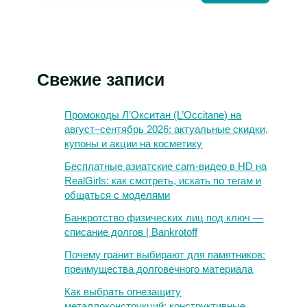
Свежие записи
Промокоды Л’Окситан (L’Occitane) на
август–сентябрь 2026: актуальные скидки,
купоны и акции на косметику
Бесплатные азиатские cam-видео в HD на
RealGirls: как смотреть, искать по тегам и
общаться с моделями
Банкротство физических лиц под ключ —
списание долгов | Bankrotoff
Почему гранит выбирают для памятников:
преимущества долговечного материала
Как выбрать огнезащиту
металлоконструкций: конструктивные