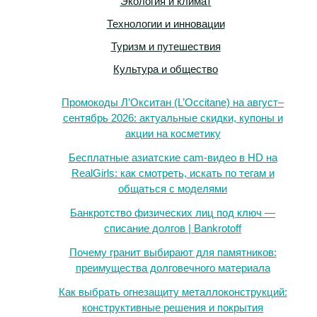
Экология и климат
Технологии и инновации
Туризм и путешествия
Культура и общество
Промокоды Л’Окситан (L’Occitane) на август–
сентябрь 2026: актуальные скидки, купоны и
акции на косметику
Бесплатные азиатские cam-видео в HD на
RealGirls: как смотреть, искать по тегам и
общаться с моделями
Банкротство физических лиц под ключ —
списание долгов | Bankrotoff
Почему гранит выбирают для памятников:
преимущества долговечного материала
Как выбрать огнезащиту металлоконструкций:
конструктивные решения и покрытия