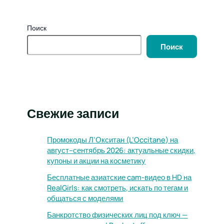
Поиск
Поиск
Свежие записи
Промокоды Л’Окситан (L’Occitane) на
август–сентябрь 2026: актуальные скидки,
купоны и акции на косметику
Бесплатные азиатские cam-видео в HD на
RealGirls: как смотреть, искать по тегам и
общаться с моделями
Банкротство физических лиц под ключ —