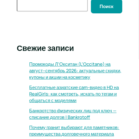
Поиск
Свежие записи
Промокоды Л’Окситан (L’Occitane) на
август–сентябрь 2026: актуальные скидки,
купоны и акции на косметику
Бесплатные азиатские cam-видео в HD на
RealGirls: как смотреть, искать по тегам и
общаться с моделями
Банкротство физических лиц под ключ —
списание долгов | Bankrotoff
Почему гранит выбирают для памятников:
преимущества долговечного материала