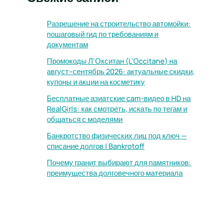
Разрешение на строительство автомойки:
пошаговый гид по требованиям и
документам
Промокоды Л’Окситан (L’Occitane) на
август–сентябрь 2026: актуальные скидки,
купоны и акции на косметику
Бесплатные азиатские cam-видео в HD на
RealGirls: как смотреть, искать по тегам и
общаться с моделями
Банкротство физических лиц под ключ —
списание долгов | Bankrotoff
Почему гранит выбирают для памятников:
преимущества долговечного материала