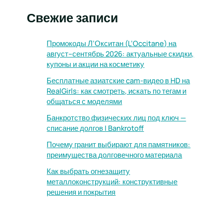
Свежие записи
Промокоды Л’Окситан (L’Occitane) на
август–сентябрь 2026: актуальные скидки,
купоны и акции на косметику
Бесплатные азиатские cam-видео в HD на
RealGirls: как смотреть, искать по тегам и
общаться с моделями
Банкротство физических лиц под ключ —
списание долгов | Bankrotoff
Почему гранит выбирают для памятников:
преимущества долговечного материала
Как выбрать огнезащиту
металлоконструкций: конструктивные
решения и покрытия