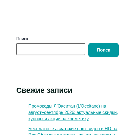
Поиск
Поиск
Свежие записи
Промокоды Л’Окситан (L’Occitane) на
август–сентябрь 2026: актуальные скидки,
купоны и акции на косметику
Бесплатные азиатские cam-видео в HD на
RealGirls: как смотреть, искать по тегам и