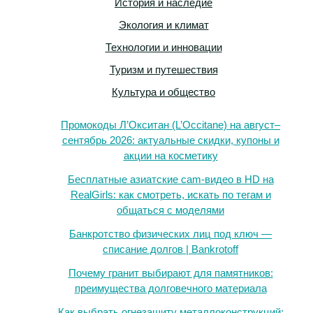
История и наследие
Экология и климат
Технологии и инновации
Туризм и путешествия
Культура и общество
Промокоды Л’Окситан (L’Occitane) на август–
сентябрь 2026: актуальные скидки, купоны и
акции на косметику
Бесплатные азиатские cam-видео в HD на
RealGirls: как смотреть, искать по тегам и
общаться с моделями
Банкротство физических лиц под ключ —
списание долгов | Bankrotoff
Почему гранит выбирают для памятников:
преимущества долговечного материала
Как выбрать огнезащиту металлоконструкций: