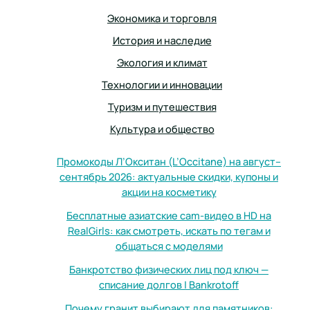
Экономика и торговля
История и наследие
Экология и климат
Технологии и инновации
Туризм и путешествия
Культура и общество
Промокоды Л’Окситан (L’Occitane) на август–
сентябрь 2026: актуальные скидки, купоны и
акции на косметику
Бесплатные азиатские cam-видео в HD на
RealGirls: как смотреть, искать по тегам и
общаться с моделями
Банкротство физических лиц под ключ —
списание долгов | Bankrotoff
Почему гранит выбирают для памятников: