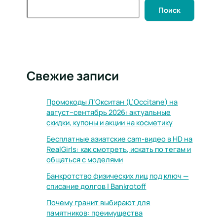
Поиск
Свежие записи
Промокоды Л’Окситан (L’Occitane) на
август–сентябрь 2026: актуальные
скидки, купоны и акции на косметику
Бесплатные азиатские cam-видео в HD на
RealGirls: как смотреть, искать по тегам и
общаться с моделями
Банкротство физических лиц под ключ —
списание долгов | Bankrotoff
Почему гранит выбирают для
памятников: преимущества