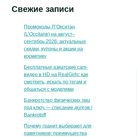
Свежие записи
Промокоды Л’Окситан
(L’Occitane) на август–
сентябрь 2026: актуальные
скидки, купоны и акции на
косметику
Бесплатные азиатские cam-
видео в HD на RealGirls: как
смотреть, искать по тегам и
общаться с моделями
Банкротство физических лиц
под ключ — списание долгов |
Bankrotoff
Почему гранит выбирают для
памятников: преимущества