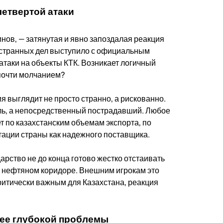
четвертой атаки
нов, — затянутая и явно запоздалая реакция
остранных дел выступило с официальным
атаки на объекты КТК. Возникает логичный
 почти молчанием?
я выглядит не просто странно, а рискованно.
ель, а непосредственный пострадавший. Любое
 по казахстанским объемам экспорта, по
ации страны как надежного поставщика.
арство не до конца готово жестко отстаивать
ом нефтяном коридоре. Внешним игрокам это
критически важным для Казахстана, реакция
лее глубокой проблемы