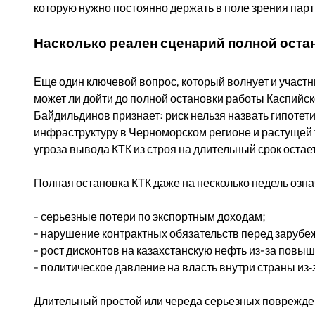
которую нужно постоянно держать в поле зрения пар
Насколько реален сценарий полной оста
Еще один ключевой вопрос, который волнует и участни
может ли дойти до полной остановки работы Каспийс
Байдильдинов признает: риск нельзя назвать гипотет
инфраструктуру в Черноморском регионе и растущей 
угроза вывода КТК из строя на длительный срок остае
Полная остановка КТК даже на несколько недель озна
- серьезные потери по экспортным доходам;
- нарушение контрактных обязательств перед заруб
- рост дисконтов на казахстанскую нефть из-за повы
- политическое давление на власть внутри страны из
Длительный простой или череда серьезных поврежде