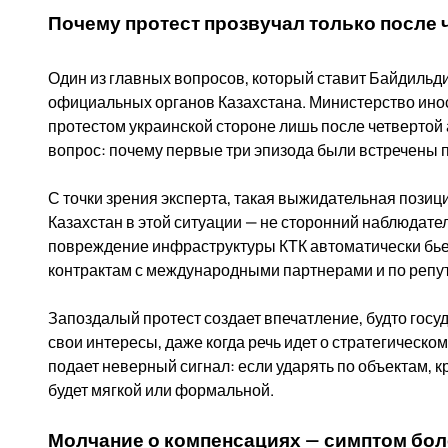
Почему протест прозвучал только после 
Один из главных вопросов, который ставит Байдильди
официальных органов Казахстана. Министерство ин
протестом украинской стороне лишь после четвертой 
вопрос: почему первые три эпизода были встречены
С точки зрения эксперта, такая выжидательная позици
Казахстан в этой ситуации — не сторонний наблюдат
повреждение инфраструктуры КТК автоматически бьет
контрактам с международными партнерами и по репут
Запоздалый протест создает впечатление, будто госуд
свои интересы, даже когда речь идет о стратегическ
подает неверный сигнал: если ударять по объектам, 
будет мягкой или формальной.
Молчание о компенсациях — симптом бо