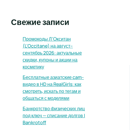
Свежие записи
Промокоды Л’Окситан
(L’Occitane) на август–
сентябрь 2026: актуальные
скидки, купоны и акции на
косметику
Бесплатные азиатские cam-
видео в HD на RealGirls: как
смотреть, искать по тегам и
общаться с моделями
Банкротство физических лиц
под ключ — списание долгов |
Bankrotoff