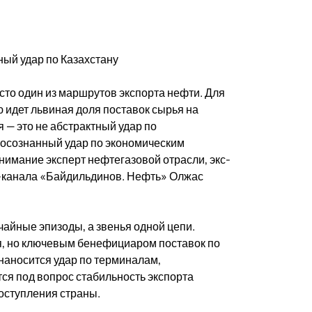
ый удар по Казахстану
сто один из маршрутов экспорта нефти. Для
ю идет львиная доля поставок сырья на
 — это не абстрактный удар по
 осознанный удар по экономическим
нимание эксперт нефтегазовой отрасли, экс-
м-канала «Байдильдинов. Нефть» Олжас
учайные эпизоды, а звенья одной цепи.
я, но ключевым бенефициаром поставок по
 наносится удар по терминалам,
тся под вопрос стабильность экспорта
оступления страны.