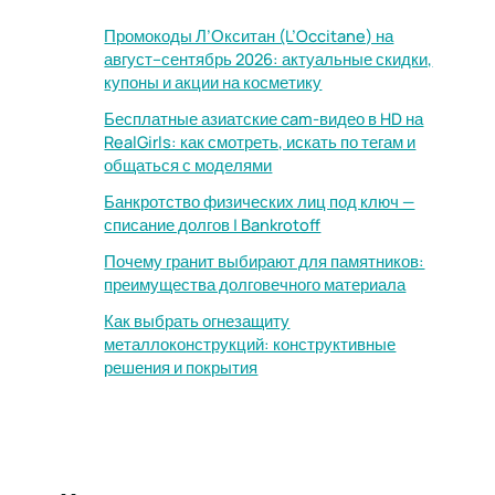
Промокоды Л’Окситан (L’Occitane) на
август–сентябрь 2026: актуальные скидки,
купоны и акции на косметику
Бесплатные азиатские cam-видео в HD на
RealGirls: как смотреть, искать по тегам и
общаться с моделями
Банкротство физических лиц под ключ —
списание долгов | Bankrotoff
Почему гранит выбирают для памятников:
преимущества долговечного материала
Как выбрать огнезащиту
металлоконструкций: конструктивные
решения и покрытия