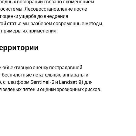
иродных возгораний связано с изменением
экосистемы. Лесовосстановление после
т оценки ущерба до внедрения
той статье мы разберём современные методы,
е примеры их применения.
территории
и объективную оценку пострадавшей
т беспилотные летательные аппараты и
 с платформ Sentinel-2 и Landsat 9) для
 зеленых пятен и оценки эрозионных рисков.