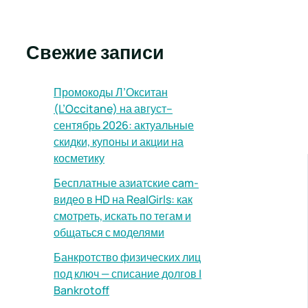
Свежие записи
Промокоды Л’Окситан
(L’Occitane) на август–
сентябрь 2026: актуальные
скидки, купоны и акции на
косметику
Бесплатные азиатские cam-
видео в HD на RealGirls: как
смотреть, искать по тегам и
общаться с моделями
Банкротство физических лиц
под ключ — списание долгов |
Bankrotoff