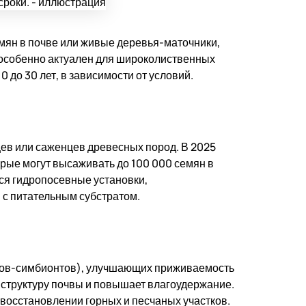
мян в почве или живые деревья-маточники,
 особенно актуален для широколиственных
0 до 30 лет, в зависимости от условий.
ев или саженцев древесных пород. В 2025
орые могут высаживать до 100 000 семян в
ся гидропосевные установки,
с питательным субстратом.
ибов-симбионтов), улучшающих приживаемость
т структуру почвы и повышает влагоудержание.
восстановлении горных и песчаных участков.