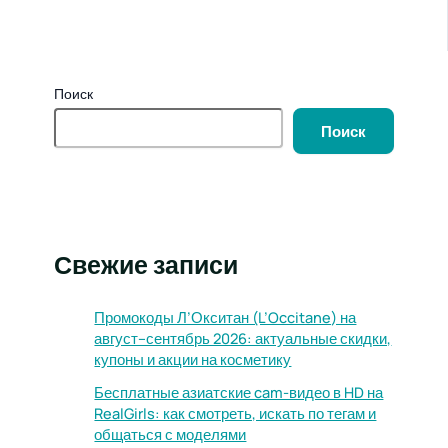
Поиск
Поиск
Свежие записи
Промокоды Л’Окситан (L’Occitane) на
август–сентябрь 2026: актуальные скидки,
купоны и акции на косметику
Бесплатные азиатские cam-видео в HD на
RealGirls: как смотреть, искать по тегам и
общаться с моделями