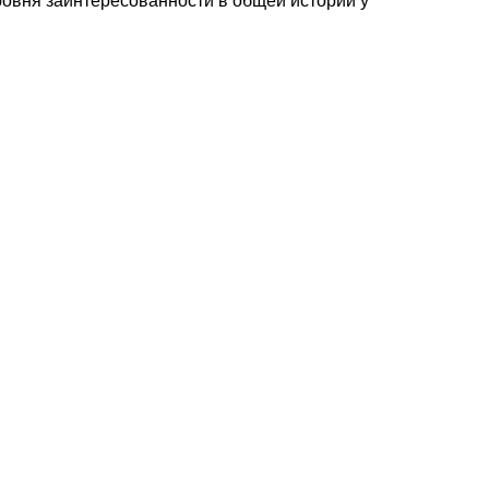
ровня заинтересованности в общей истории у