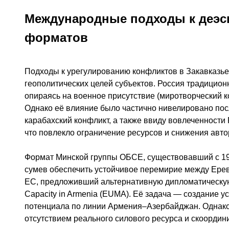
Международные подходы к деэск
форматов
Подходы к урегулированию конфликтов в Закавказье
геополитических целей субъектов. Россия традиционн
опираясь на военное присутствие (миротворческий ко
Однако её влияние было частично нивелировано пос
карабахский конфликт, а также ввиду вовлеченности 
что повлекло ограничение ресурсов и снижения авто
Формат Минской группы ОБСЕ, существовавший с 1992
сумев обеспечить устойчивое перемирие между Ерев
ЕС, предложивший альтернативную дипломатическую
Capacity in Armenia (EUMA). Её задача — создание у
потенциала по линии Армения–Азербайджан. Однако
отсутствием реального силового ресурса и скоордин