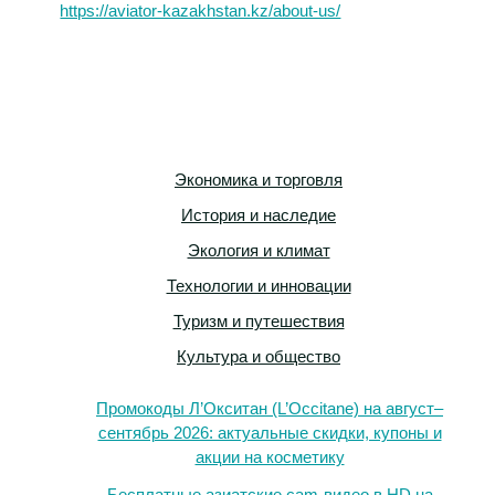
https://aviator-kazakhstan.kz/about-us/
Экономика и торговля
История и наследие
Экология и климат
Технологии и инновации
Туризм и путешествия
Культура и общество
Промокоды Л’Окситан (L’Occitane) на август–
сентябрь 2026: актуальные скидки, купоны и
акции на косметику
Бесплатные азиатские cam-видео в HD на