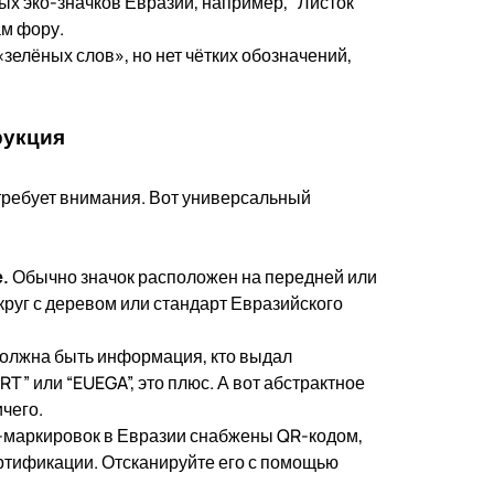
ых эко-значков Евразии, например, “Листок
ам фору.
зелёных слов», но нет чётких обозначений,
рукция
 требует внимания. Вот универсальный
.
Обычно значок расположен на передней или
 круг с деревом или стандарт Евразийского
должна быть информация, кто выдал
T” или “EUEGA”, это плюс. А вот абстрактное
ичего.
-маркировок в Евразии снабжены QR-кодом,
ртификации. Отсканируйте его с помощью