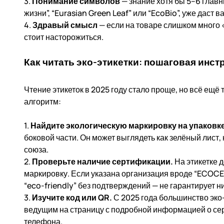
3.
Понимание символов
— знание хотя бы 5–6 главн
жизни”, “Eurasian Green Leaf” или “EcoBio”, уже даст в
4.
Здравый смысл
— если на товаре слишком много «
стоит насторожиться.
Как читать эко-этикетки: пошаговая инст
Чтение этикеток в 2025 году стало проще, но всё ещё
алгоритм:
1.
Найдите экологическую маркировку на упаковке
боковой части. Он может выглядеть как зелёный лист,
союза.
2.
Проверьте наличие сертификации.
На этикетке 
маркировку. Если указана организация вроде “ECOCER
“eco-friendly” без подтверждений — не гарантирует н
3.
Изучите код или QR.
С 2025 года большинство эко
ведущим на страницу с подробной информацией о се
телефона.