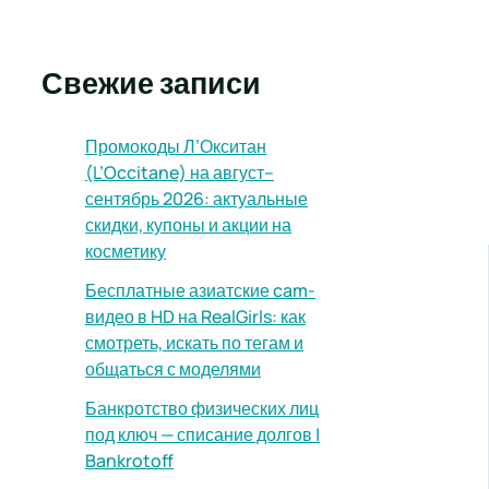
Свежие записи
Промокоды Л’Окситан
(L’Occitane) на август–
сентябрь 2026: актуальные
скидки, купоны и акции на
косметику
Бесплатные азиатские cam-
видео в HD на RealGirls: как
смотреть, искать по тегам и
общаться с моделями
Банкротство физических лиц
под ключ — списание долгов |
Bankrotoff