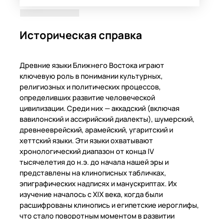
Историческая справка
Древние языки Ближнего Востока играют
ключевую роль в понимании культурных,
религиозных и политических процессов,
определивших развитие человеческой
цивилизации. Среди них — аккадский (включая
вавилонский и ассирийский диалекты), шумерский,
древнееврейский, арамейский, угаритский и
хеттский языки. Эти языки охватывают
хронологический диапазон от конца IV
тысячелетия до н.э. до начала нашей эры и
представлены на клинописных табличках,
эпиграфических надписях и манускриптах. Их
изучение началось с XIX века, когда были
расшифрованы клинопись и египетские иероглифы,
что стало поворотным моментом в развитии