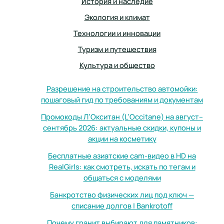
История и наследие
Экология и климат
Технологии и инновации
Туризм и путешествия
Культура и общество
Разрешение на строительство автомойки:
пошаговый гид по требованиям и документам
Промокоды Л’Окситан (L’Occitane) на август–
сентябрь 2026: актуальные скидки, купоны и
акции на косметику
Бесплатные азиатские cam-видео в HD на
RealGirls: как смотреть, искать по тегам и
общаться с моделями
Банкротство физических лиц под ключ —
списание долгов | Bankrotoff
Почему гранит выбирают для памятников: