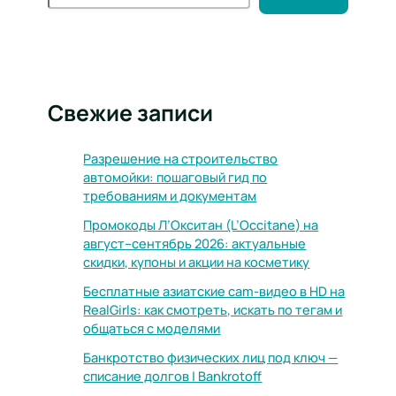
Свежие записи
Разрешение на строительство
автомойки: пошаговый гид по
требованиям и документам
Промокоды Л’Окситан (L’Occitane) на
август–сентябрь 2026: актуальные
скидки, купоны и акции на косметику
Бесплатные азиатские cam-видео в HD на
RealGirls: как смотреть, искать по тегам и
общаться с моделями
Банкротство физических лиц под ключ —
списание долгов | Bankrotoff