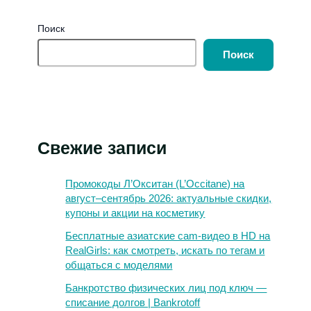
Поиск
Поиск
Свежие записи
Промокоды Л’Окситан (L’Occitane) на
август–сентябрь 2026: актуальные скидки,
купоны и акции на косметику
Бесплатные азиатские cam-видео в HD на
RealGirls: как смотреть, искать по тегам и
общаться с моделями
Банкротство физических лиц под ключ —
списание долгов | Bankrotoff