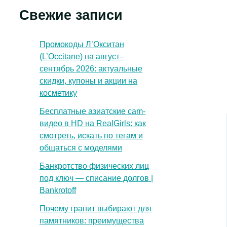
Свежие записи
Промокоды Л’Окситан
(L’Occitane) на август–
сентябрь 2026: актуальные
скидки, купоны и акции на
косметику
Бесплатные азиатские cam-
видео в HD на RealGirls: как
смотреть, искать по тегам и
общаться с моделями
Банкротство физических лиц
под ключ — списание долгов |
Bankrotoff
Почему гранит выбирают для
памятников: преимущества