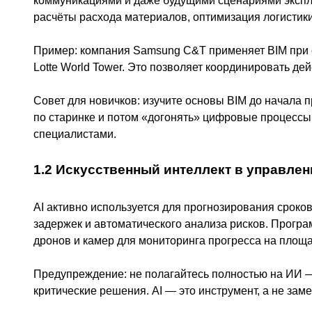
коммуникациями и даже будущими сценариями экспл
расчёты расхода материалов, оптимизация логистики
Пример: компания Samsung C&T применяет BIM при с
Lotte World Tower. Это позволяет координировать де
Совет для новичков: изучите основы BIM до начала 
по старинке и потом «догонять» цифровые процессы.
специалистами.
1.2 Искусственный интеллект в управле
AI активно используется для прогнозирования сроко
задержек и автоматического анализа рисков. Програ
дронов и камер для мониторинга прогресса на площа
Предупреждение: не полагайтесь полностью на ИИ —
критические решения. AI — это инструмент, а не за