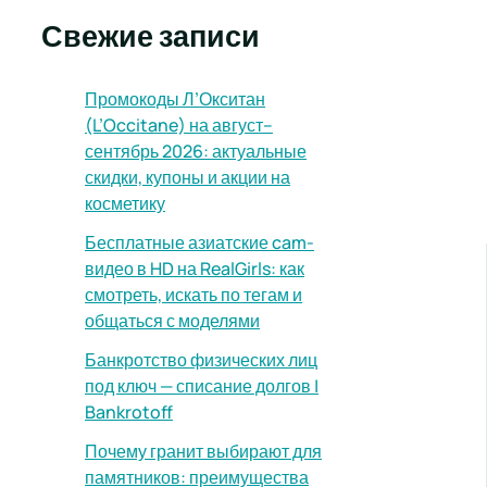
Свежие записи
Промокоды Л’Окситан
(L’Occitane) на август–
сентябрь 2026: актуальные
скидки, купоны и акции на
косметику
Бесплатные азиатские cam-
видео в HD на RealGirls: как
смотреть, искать по тегам и
общаться с моделями
Банкротство физических лиц
под ключ — списание долгов |
Bankrotoff
Почему гранит выбирают для
памятников: преимущества