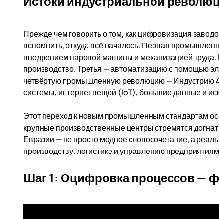
Истоки индустриальной революци
Прежде чем говорить о том, как цифровизация заводов
вспомнить, откуда всё началось. Первая промышленн
внедрением паровой машины и механизацией труда. 
производство. Третья — автоматизацию с помощью э
четвёртую промышленную революцию — Индустрию 4.0
системы, интернет вещей (IoT), большие данные и ис
Этот переход к новым промышленным стандартам особ
крупные производственные центры стремятся догнать
Евразии — не просто модное словосочетание, а реальн
производству, логистике и управлению предприятиям
Шаг 1: Оцифровка процессов — 