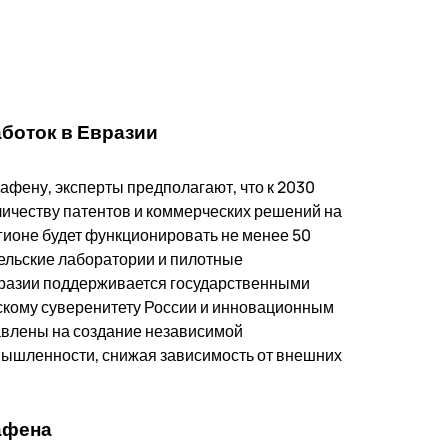
боток в Евразии
афену, эксперты предполагают, что к 2030
личеству патентов и коммерческих решений на
егионе будет функционировать не менее 50
ельские лаборатории и пилотные
вразии поддерживается государственными
ескому суверенитету России и инновационным
авлены на создание независимой
мышленности, снижая зависимость от внешних
афена