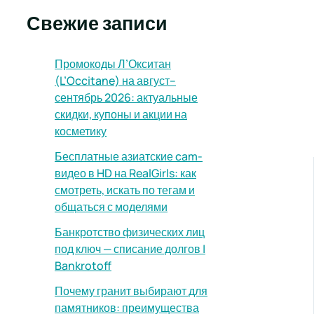
Свежие записи
Промокоды Л’Окситан
(L’Occitane) на август–
сентябрь 2026: актуальные
скидки, купоны и акции на
косметику
Бесплатные азиатские cam-
видео в HD на RealGirls: как
смотреть, искать по тегам и
общаться с моделями
Банкротство физических лиц
под ключ — списание долгов |
Bankrotoff
Почему гранит выбирают для
памятников: преимущества