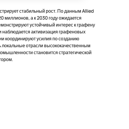
трирует стабильный рост. По данным Allied
20 миллионов, а к 2030 году ожидается
емонстрируют устойчивый интерес к графену
и наблюдается активизация графеновых
нии координируют усилия по созданию
ь локальные отрасли высококачественным
омышленности становится стратегической
тором.