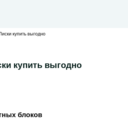
Лиски купить выгодно
ски купить выгодно
атных блоков