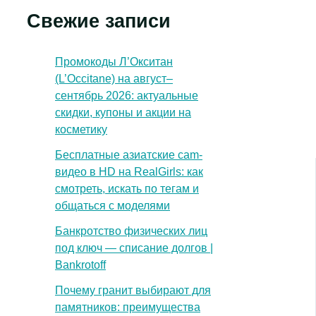
Свежие записи
Промокоды Л’Окситан
(L’Occitane) на август–
сентябрь 2026: актуальные
скидки, купоны и акции на
косметику
Бесплатные азиатские cam-
видео в HD на RealGirls: как
смотреть, искать по тегам и
общаться с моделями
Банкротство физических лиц
под ключ — списание долгов |
Bankrotoff
Почему гранит выбирают для
памятников: преимущества