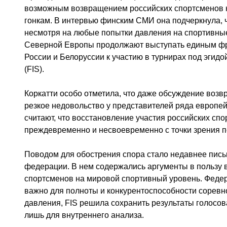
возможным возвращением российских спортсменов
гонкам. В интервью финским СМИ она подчеркнула, 
несмотря на любые попытки давления на спортивные
Северной Европы продолжают выступать единым фр
России и Белоруссии к участию в турнирах под эги
(FIS).
Коркатти особо отметила, что даже обсуждение воз
резкое недовольство у представителей ряда европе
считают, что восстановление участия российских с
преждевременно и несвоевременно с точки зрения по
Поводом для обострения спора стало недавнее пись
федерации. В нем содержались аргументы в пользу 
спортсменов на мировой спортивный уровень. Федера
важно для полноты и конкурентоспособности соревн
давления, FIS решила сохранить результаты голосо
лишь для внутреннего анализа.