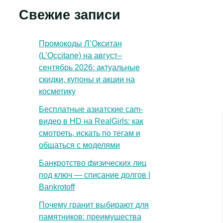
Свежие записи
Промокоды Л’Окситан
(L’Occitane) на август–
сентябрь 2026: актуальные
скидки, купоны и акции на
косметику
Бесплатные азиатские cam-
видео в HD на RealGirls: как
смотреть, искать по тегам и
общаться с моделями
Банкротство физических лиц
под ключ — списание долгов |
Bankrotoff
Почему гранит выбирают для
памятников: преимущества