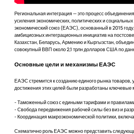
Региональная интеграция — это процесс объединения
усиления экономических, политических и социальных 
экономический союз (ЕАЭС), основанный в 2015 году,
амбициозных интеграционных инициатив на постсове
Казахстан, Беларусь, Армению и Кыргызстан, объеди
совокупный ВВП около 2,1 трлн долларов США по данн
Основные цели и механизмы ЕАЭС
ЕАЭС стремится к созданию единого рынка товаров, у
достижения этих целей были разработаны ключевые 
- Таможенный союз с едиными тарифами и правилами
- Свобода передвижения рабочей силы без виз и ра
- Координация макроэкономической политики, включ
Схематично роль ЕАЭС можно представить следующ