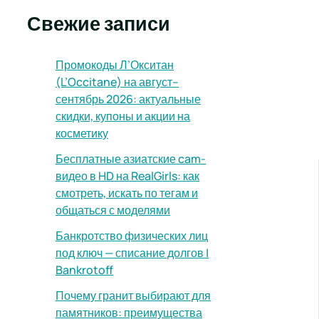
Свежие записи
Промокоды Л’Окситан
(L’Occitane) на август–
сентябрь 2026: актуальные
скидки, купоны и акции на
косметику
Бесплатные азиатские cam-
видео в HD на RealGirls: как
смотреть, искать по тегам и
общаться с моделями
Банкротство физических лиц
под ключ — списание долгов |
Bankrotoff
Почему гранит выбирают для
памятников: преимущества