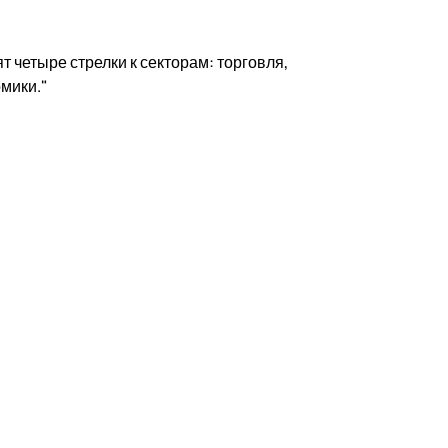
т четыре стрелки к секторам: торговля,
мики."