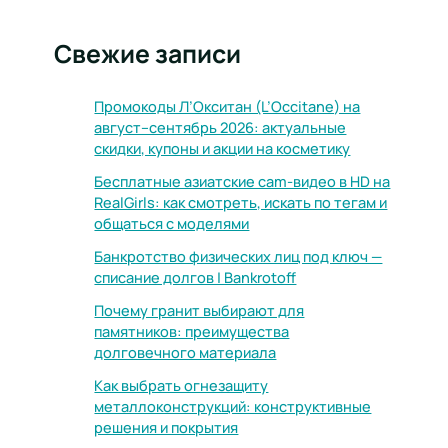
Свежие записи
Промокоды Л’Окситан (L’Occitane) на
август–сентябрь 2026: актуальные
скидки, купоны и акции на косметику
Бесплатные азиатские cam-видео в HD на
RealGirls: как смотреть, искать по тегам и
общаться с моделями
Банкротство физических лиц под ключ —
списание долгов | Bankrotoff
Почему гранит выбирают для
памятников: преимущества
долговечного материала
Как выбрать огнезащиту
металлоконструкций: конструктивные
решения и покрытия