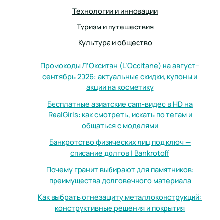
Технологии и инновации
Туризм и путешествия
Культура и общество
Промокоды Л’Окситан (L’Occitane) на август–
сентябрь 2026: актуальные скидки, купоны и
акции на косметику
Бесплатные азиатские cam-видео в HD на
RealGirls: как смотреть, искать по тегам и
общаться с моделями
Банкротство физических лиц под ключ —
списание долгов | Bankrotoff
Почему гранит выбирают для памятников:
преимущества долговечного материала
Как выбрать огнезащиту металлоконструкций:
конструктивные решения и покрытия