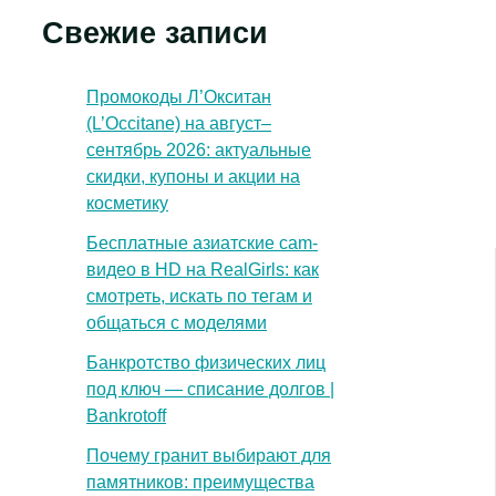
Свежие записи
Промокоды Л’Окситан
(L’Occitane) на август–
сентябрь 2026: актуальные
скидки, купоны и акции на
косметику
Бесплатные азиатские cam-
видео в HD на RealGirls: как
смотреть, искать по тегам и
общаться с моделями
Банкротство физических лиц
под ключ — списание долгов |
Bankrotoff
Почему гранит выбирают для
памятников: преимущества