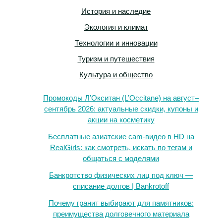
История и наследие
Экология и климат
Технологии и инновации
Туризм и путешествия
Культура и общество
Промокоды Л’Окситан (L’Occitane) на август–
сентябрь 2026: актуальные скидки, купоны и
акции на косметику
Бесплатные азиатские cam-видео в HD на
RealGirls: как смотреть, искать по тегам и
общаться с моделями
Банкротство физических лиц под ключ —
списание долгов | Bankrotoff
Почему гранит выбирают для памятников:
преимущества долговечного материала