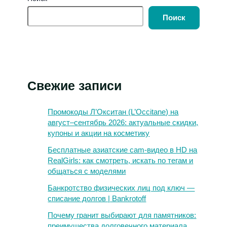
Поиск
Свежие записи
Промокоды Л’Окситан (L’Occitane) на
август–сентябрь 2026: актуальные скидки,
купоны и акции на косметику
Бесплатные азиатские cam-видео в HD на
RealGirls: как смотреть, искать по тегам и
общаться с моделями
Банкротство физических лиц под ключ —
списание долгов | Bankrotoff
Почему гранит выбирают для памятников:
преимущества долговечного материала