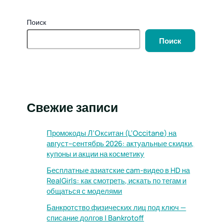
Поиск
Поиск
Свежие записи
Промокоды Л’Окситан (L’Occitane) на
август–сентябрь 2026: актуальные скидки,
купоны и акции на косметику
Бесплатные азиатские cam-видео в HD на
RealGirls: как смотреть, искать по тегам и
общаться с моделями
Банкротство физических лиц под ключ —
списание долгов | Bankrotoff