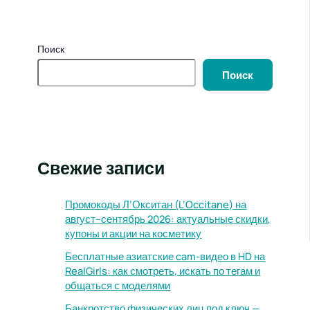
Поиск
Поиск
Свежие записи
Промокоды Л’Окситан (L’Occitane) на
август–сентябрь 2026: актуальные скидки,
купоны и акции на косметику
Бесплатные азиатские cam-видео в HD на
RealGirls: как смотреть, искать по тегам и
общаться с моделями
Банкротство физических лиц под ключ —