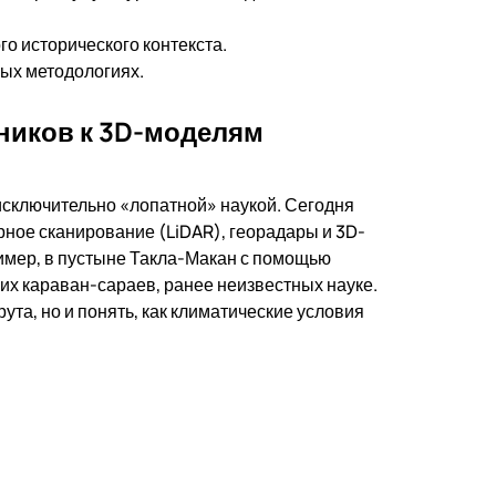
о исторического контекста.
ных методологиях.
тников к 3D-моделям
исключительно «лопатной» наукой. Сегодня
рное сканирование (LiDAR), георадары и 3D-
имер, в пустыне Такла-Макан с помощью
х караван-сараев, ранее неизвестных науке.
та, но и понять, как климатические условия