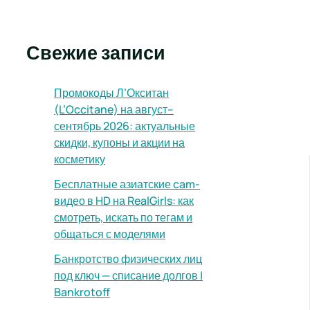
Свежие записи
Промокоды Л’Окситан
(L’Occitane) на август–
сентябрь 2026: актуальные
скидки, купоны и акции на
косметику
Бесплатные азиатские cam-
видео в HD на RealGirls: как
смотреть, искать по тегам и
общаться с моделями
Банкротство физических лиц
под ключ — списание долгов |
Bankrotoff