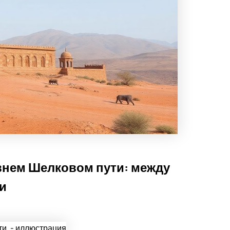
внем Шелковом пути: между
ми