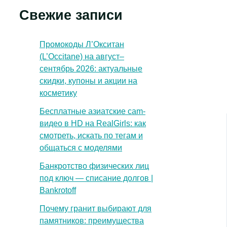
Свежие записи
Промокоды Л’Окситан
(L’Occitane) на август–
сентябрь 2026: актуальные
скидки, купоны и акции на
косметику
Бесплатные азиатские cam-
видео в HD на RealGirls: как
смотреть, искать по тегам и
общаться с моделями
Банкротство физических лиц
под ключ — списание долгов |
Bankrotoff
Почему гранит выбирают для
памятников: преимущества